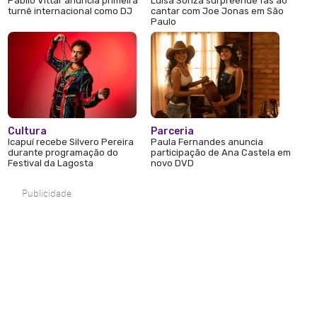
Pabllo Vittar anuncia primeira
Luísa Sonza surpreende fãs ao
turnê internacional como DJ
cantar com Joe Jonas em São
Paulo
Cultura
Parceria
Icapuí recebe Silvero Pereira
Paula Fernandes anuncia
durante programação do
participação de Ana Castela em
Festival da Lagosta
novo DVD
Publicidade