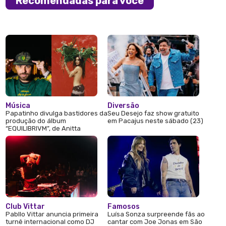
Recomendadas para você
Música
Diversão
Papatinho divulga bastidores da
Seu Desejo faz show gratuito
produção do álbum
em Pacajus neste sábado (23)
“EQUILIBRIVM”, de Anitta
Club Vittar
Famosos
Pabllo Vittar anuncia primeira
Luísa Sonza surpreende fãs ao
turnê internacional como DJ
cantar com Joe Jonas em São