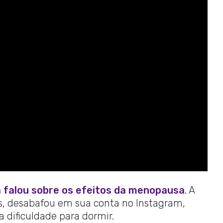
 falou sobre os efeitos da menopausa
. A
os, desabafou em sua conta no Instagram,
 dificuldade para dormir.