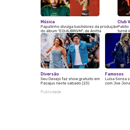
Música
Club V
Papatinho divulga bastidores da produção
Pabllo 
do álbum “EQUILIBRIVM”, de Anitta
turnê 
Diversão
Famosos
Seu Desejo faz show gratuito em
Luísa Sonza s
Pacajus neste sábado (23)
com Joe Jona
Publicidade