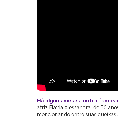
Há alguns meses, outra famosa
atriz Flávia Alessandra, de 50 an
mencionando entre suas queixas a