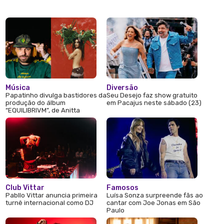
Música
Diversão
Papatinho divulga bastidores da
Seu Desejo faz show gratuito
produção do álbum
em Pacajus neste sábado (23)
“EQUILIBRIVM”, de Anitta
Club Vittar
Famosos
Pabllo Vittar anuncia primeira
Luísa Sonza surpreende fãs ao
turnê internacional como DJ
cantar com Joe Jonas em São
Paulo