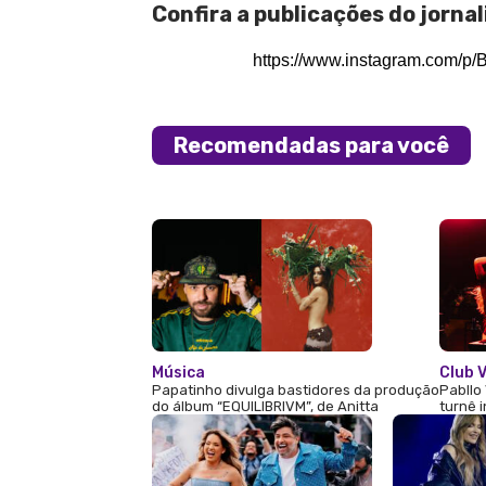
Confira a publicações do jornal
https://www.instagram.com/p
Recomendadas para você
Música
Club V
Papatinho divulga bastidores da produção
Pabllo 
do álbum “EQUILIBRIVM”, de Anitta
turnê 