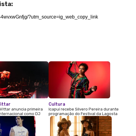
ista:
/B4wvxwGnfjg/?utm_source=ig_web_copy_link
ittar
Cultura
Vittar anuncia primeira
Icapuí recebe Silvero Pereira durante
internacional como DJ
programação do Festival da Lagosta