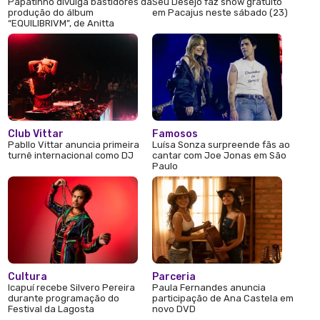
Papatinho divulga bastidores da
Seu Desejo faz show gratuito
produção do álbum
em Pacajus neste sábado (23)
“EQUILIBRIVM”, de Anitta
Club Vittar
Famosos
Pabllo Vittar anuncia primeira
Luísa Sonza surpreende fãs ao
turnê internacional como DJ
cantar com Joe Jonas em São
Paulo
Cultura
Parceria
Icapuí recebe Silvero Pereira
Paula Fernandes anuncia
durante programação do
participação de Ana Castela em
Festival da Lagosta
novo DVD