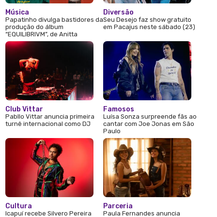
Música
Diversão
Papatinho divulga bastidores da
Seu Desejo faz show gratuito
produção do álbum
em Pacajus neste sábado (23)
“EQUILIBRIVM”, de Anitta
Club Vittar
Famosos
Pabllo Vittar anuncia primeira
Luísa Sonza surpreende fãs ao
turnê internacional como DJ
cantar com Joe Jonas em São
Paulo
Cultura
Parceria
Icapuí recebe Silvero Pereira
Paula Fernandes anuncia