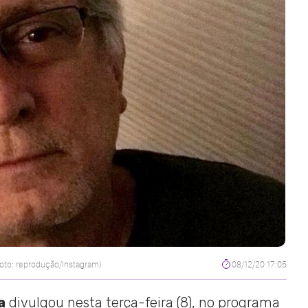
oto: reprodução/Instagram)
08/12/20 17:05
a
divulgou nesta terça-feira (8), no programa