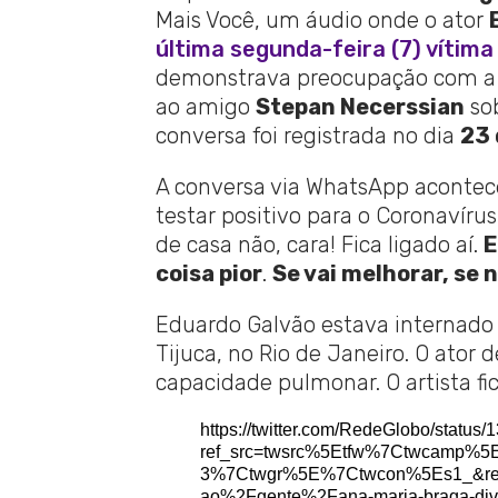
Mais Você, um áudio onde o ator
última segunda-feira (7) vítim
demonstrava preocupação com a d
ao amigo
Stepan Necerssian
sob
conversa foi registrada no dia
23 
A conversa via WhatsApp aconte
testar positivo para o Coronavírus.
de casa não, cara! Fica ligado aí.
E
coisa pior
.
Se vai melhorar, se n
Eduardo Galvão estava internado 
Tijuca, no Rio de Janeiro. O ato
capacidade pulmonar. O artista f
https://twitter.com/RedeGlobo/statu
ref_src=twsrc%5Etfw%7Ctwcamp%
3%7Ctwgr%5E%7Ctwcon%5Es1_&ref_
ao%2Fgente%2Fana-maria-braga-divu