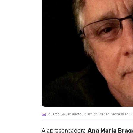
Eduardo Galvão alertou o amigo Stepan Nercessian.(F
A apresentadora
Ana Maria Brag