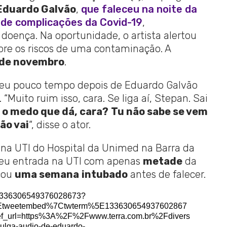
Eduardo Galvão
,
que faleceu na noite da
a de complicações da Covid-19
,
oença. Na oportunidade, o artista alertou
re os riscos de uma contaminação. A
de novembro
.
ceu pouco tempo depois de Eduardo Galvão
 “Muito ruim isso, cara. Se liga aí, Stepan. Sai
 o medo que dá, cara?
Tu não sabe se vem
ão vai
“, disse o ator.
na UTI do Hospital da Unimed na Barra da
r deu entrada na UTI com apenas
metade
da
icou
uma semana
intubado
antes de falecer.
s/1336306549376028673?
5Etweetembed%7Ctwterm%5E133630654937602867
url=https%3A%2F%2Fwww.terra.com.br%2Fdivers
lga-audio-de-eduardo-