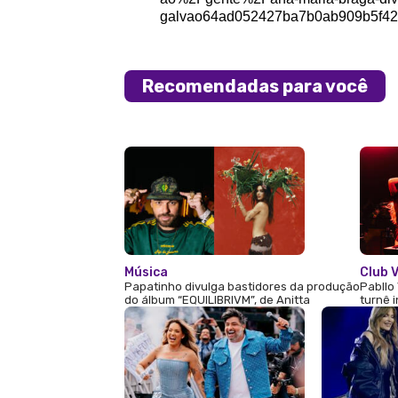
galvao64ad052427ba7b0ab909b5f42
Recomendadas para você
Música
Club V
Papatinho divulga bastidores da produção
Pabllo 
do álbum “EQUILIBRIVM”, de Anitta
turnê 