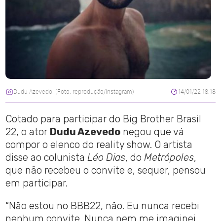
Dudu Azevedo. (Foto: reprodução/Instagram)
14/01/22 18:18
Cotado para participar do Big Brother Brasil
22, o ator
Dudu Azevedo
negou que vá
compor o elenco do reality show. O artista
disse ao colunista
Léo Dias
, do
Metrópoles
,
que não recebeu o convite e, sequer, pensou
em participar.
“Não estou no BBB22, não. Eu nunca recebi
nenhum convite. Nunca nem me imaginei