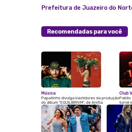
Prefeitura de Juazeiro do Nor
Recomendadas para você
Música
Club V
Papatinho divulga bastidores da produção
Pabllo 
do álbum “EQUILIBRIVM”, de Anitta
turnê 