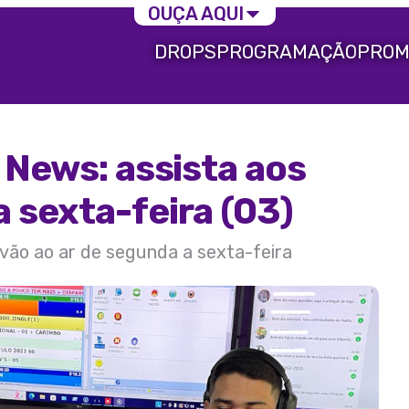
OUÇA AQUI
DROPS
PROGRAMAÇÃO
PROM
 News: assista aos
 sexta-feira (03)
 vão ao ar de segunda a sexta-feira