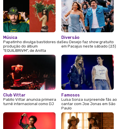
Música
Diversão
Papatinho divulga bastidores da
Seu Desejo faz show gratuito
produção do álbum
em Pacajus neste sábado (23)
“EQUILIBRIVM”, de Anitta
Club Vittar
Famosos
Pabllo Vittar anuncia primeira
Luísa Sonza surpreende fãs ao
turnê internacional como DJ
cantar com Joe Jonas em São
Paulo