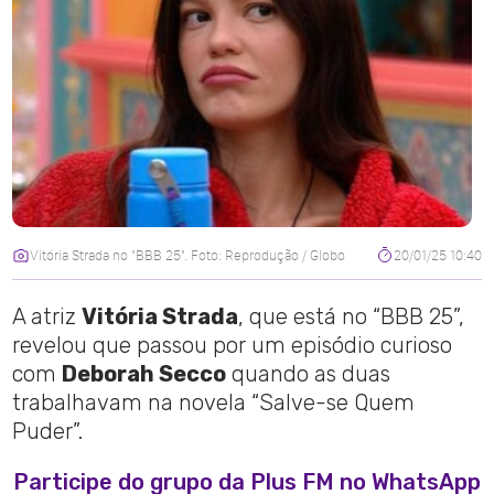
Vitória Strada no "BBB 25". Foto: Reprodução / Globo
20/01/25 10:40
A atriz
Vitória Strada
, que está no “BBB 25”,
revelou que passou por um episódio curioso
com
Deborah Secco
quando as duas
trabalhavam na novela “Salve-se Quem
Puder”.
Participe do grupo da Plus FM no WhatsApp