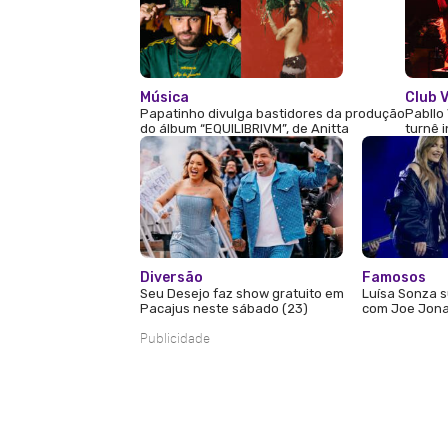
Música
Club V
Papatinho divulga bastidores da produção
Pabllo 
do álbum “EQUILIBRIVM”, de Anitta
turnê 
Diversão
Famosos
Seu Desejo faz show gratuito em
Luísa Sonza s
Pacajus neste sábado (23)
com Joe Jona
Publicidade