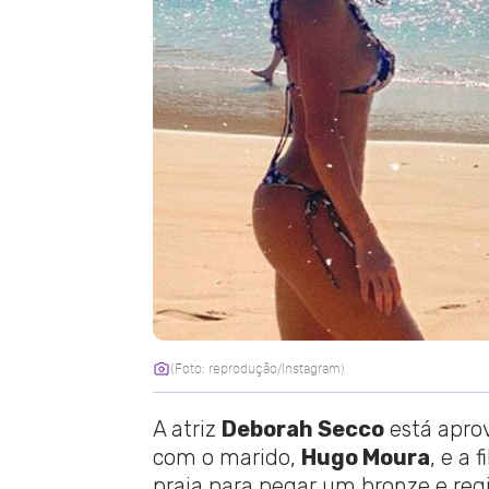
(Foto: reprodução/Instagram)
A atriz
Deborah Secco
está apro
com o marido,
Hugo Moura
, e a f
praia para pegar um bronze e r