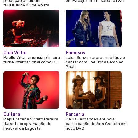
produção do álbum
em Pacajus neste sábado (23)
“EQUILIBRIVM”, de Anitta
Club Vittar
Famosos
Pabllo Vittar anuncia primeira
Luísa Sonza surpreende fãs ao
turnê internacional como DJ
cantar com Joe Jonas em São
Paulo
Cultura
Parceria
Icapuí recebe Silvero Pereira
Paula Fernandes anuncia
durante programação do
participação de Ana Castela em
Festival da Lagosta
novo DVD