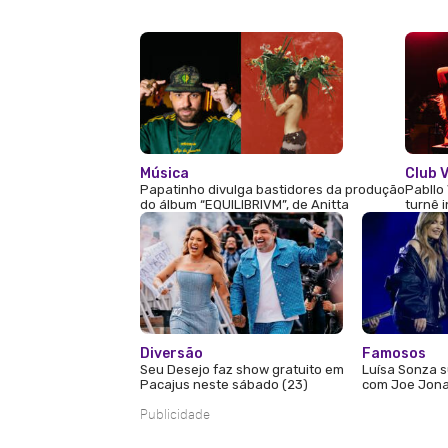
Música
Club V
Papatinho divulga bastidores da produção
Pabllo 
do álbum “EQUILIBRIVM”, de Anitta
turnê 
Diversão
Famosos
Seu Desejo faz show gratuito em
Luísa Sonza s
Pacajus neste sábado (23)
com Joe Jona
Publicidade