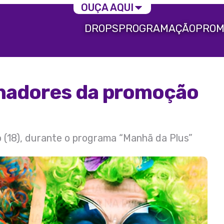
OUÇA AQUI
DROPS
PROGRAMAÇÃO
PROM
hadores da promoção
o (18), durante o programa “Manhã da Plus”