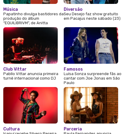
Música
Diversão
Papatinho divulga bastidores da
Seu Desejo faz show gratuito
produção do álbum
em Pacajus neste sábado (23)
“EQUILIBRIVM”, de Anitta
Club Vittar
Famosos
Pabllo Vittar anuncia primeira
Luísa Sonza surpreende fãs ao
turnê internacional como DJ
cantar com Joe Jonas em São
Paulo
Cultura
Parceria
Icapuí recebe Silvero Pereira
Paula Fernandes anuncia