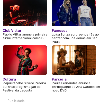
Club Vittar
Famosos
Pabllo Vittar anuncia primeira
Luísa Sonza surpreende fãs ao
turnê internacional como DJ
cantar com Joe Jonas em São
Paulo
Cultura
Parceria
Icapuí recebe Silvero Pereira
Paula Fernandes anuncia
durante programação do
participação de Ana Castela em
Festival da Lagosta
novo DVD
Publicidade