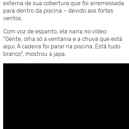
externa de sua cobertura que foi arremessada
para dentro da piscina – devido aos fortes
ventos.
Com voz de espanto, ela narra no vídeo:
“Gente, olha só a ventania e a chuva que está
aqui. A cadeira foi parar na piscina. Está tudo
branco”, mostrou a japa.