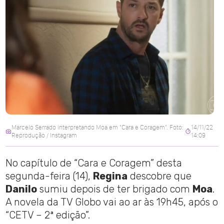
Marcelo Serrado interpretando Moa em "Cara e Coragem". Foto:
14/11/22
Reprodução / Instagram
14:09
No capítulo de “Cara e Coragem” desta
segunda-feira (14),
Regina
descobre que
Danilo
sumiu depois de ter brigado com
Moa
.
A novela da TV Globo vai ao ar às 19h45, após o
“CETV – 2ª edição”.