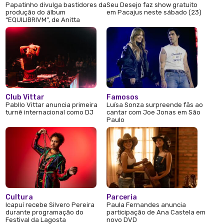
Papatinho divulga bastidores da
Seu Desejo faz show gratuito
produção do álbum
em Pacajus neste sábado (23)
“EQUILIBRIVM”, de Anitta
Club Vittar
Famosos
Pabllo Vittar anuncia primeira
Luísa Sonza surpreende fãs ao
turnê internacional como DJ
cantar com Joe Jonas em São
Paulo
Cultura
Parceria
Icapuí recebe Silvero Pereira
Paula Fernandes anuncia
durante programação do
participação de Ana Castela em
Festival da Lagosta
novo DVD