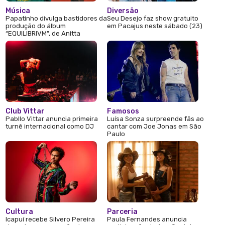
Música
Diversão
Papatinho divulga bastidores da
Seu Desejo faz show gratuito
produção do álbum
em Pacajus neste sábado (23)
“EQUILIBRIVM”, de Anitta
Club Vittar
Famosos
Pabllo Vittar anuncia primeira
Luísa Sonza surpreende fãs ao
turnê internacional como DJ
cantar com Joe Jonas em São
Paulo
Cultura
Parceria
Icapuí recebe Silvero Pereira
Paula Fernandes anuncia