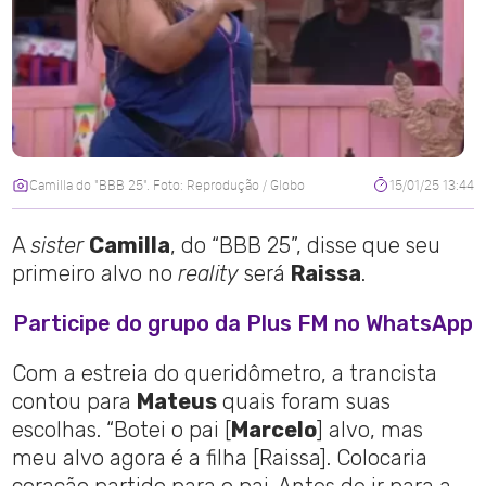
Camilla do "BBB 25". Foto: Reprodução / Globo
15/01/25 13:44
A
sister
Camilla
, do “BBB 25”, disse que seu
primeiro alvo no
reality
será
Raissa
.
Participe do grupo da Plus FM no WhatsApp
Com a estreia do queridômetro, a trancista
contou para
Mateus
quais foram suas
escolhas. “Botei o pai [
Marcelo
] alvo, mas
meu alvo agora é a filha [Raissa]. Colocaria