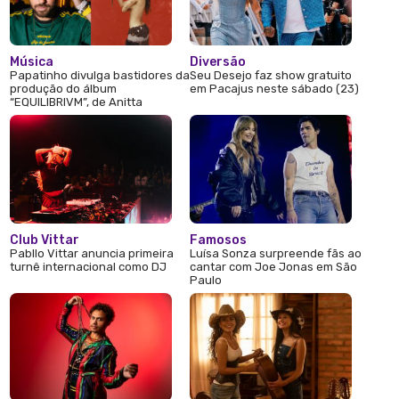
Música
Diversão
Papatinho divulga bastidores da
Seu Desejo faz show gratuito
produção do álbum
em Pacajus neste sábado (23)
“EQUILIBRIVM”, de Anitta
Club Vittar
Famosos
Pabllo Vittar anuncia primeira
Luísa Sonza surpreende fãs ao
turnê internacional como DJ
cantar com Joe Jonas em São
Paulo