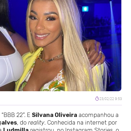
23/02/22 9:53
o “BBB 22”. E
Silvana Oliveira
acompanhou a
çalves
, do
reality
. Conhecida na internet por
ra
Ludmilla
registrou, no Instagram Stories, o