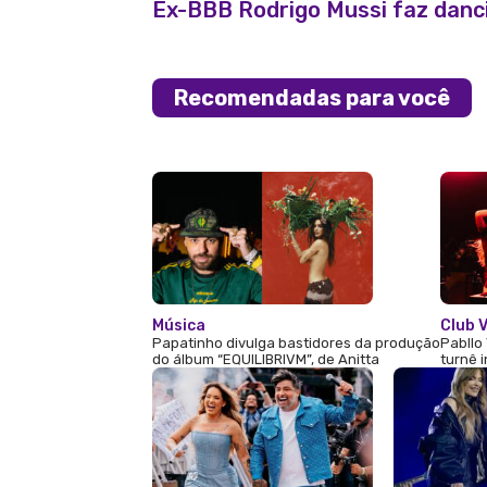
Ex-BBB Rodrigo Mussi faz danci
Recomendadas para você
Música
Club V
Papatinho divulga bastidores da produção
Pabllo 
do álbum “EQUILIBRIVM”, de Anitta
turnê 