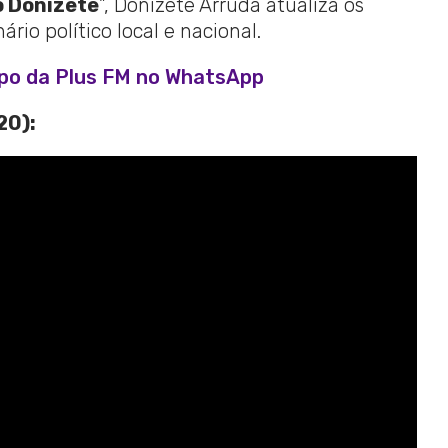
 Donizete
”, Donizete Arruda atualiza os
io político local e nacional.
upo da Plus FM no WhatsApp
20):