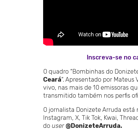
Inscreva-se no c
O quadro “Bombinhas do Donizete”
Ceará
“. Apresentado por Mateus 
vivo, nas mais de 10 emissoras q
transmitido também nos perfis ofi
O jornalista Donizete Arruda está
Instagram, X, Tik Tok, Kwai, Thre
do
user
@DonizeteArruda.