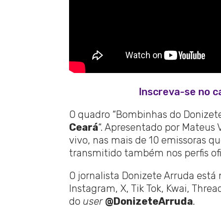
Inscreva-se no c
O quadro “Bombinhas do Donizete”
Ceará
“. Apresentado por Mateus 
vivo, nas mais de 10 emissoras q
transmitido também nos perfis ofi
O jornalista Donizete Arruda está
Instagram, X, Tik Tok, Kwai, Thre
do
user
@DonizeteArruda
.