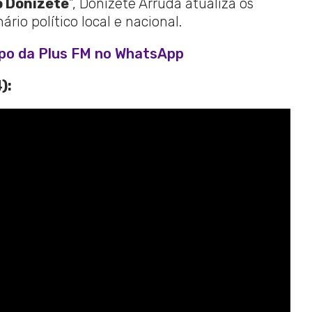
 Donizete
”, Donizete Arruda atualiza os
io político local e nacional.
upo da Plus FM no WhatsApp
):