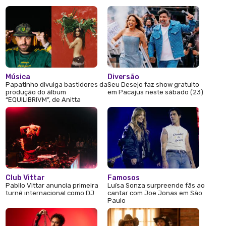
Música
Diversão
Papatinho divulga bastidores da
Seu Desejo faz show gratuito
produção do álbum
em Pacajus neste sábado (23)
“EQUILIBRIVM”, de Anitta
Club Vittar
Famosos
Pabllo Vittar anuncia primeira
Luísa Sonza surpreende fãs ao
turnê internacional como DJ
cantar com Joe Jonas em São
Paulo