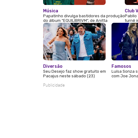
Música
Club V
Papatinho divulga bastidores da produção
Pabllo 
do álbum “EQUILIBRIVM”, de Anitta
turnê 
Diversão
Famosos
Seu Desejo faz show gratuito em
Luísa Sonza s
Pacajus neste sábado (23)
com Joe Jona
Publicidade