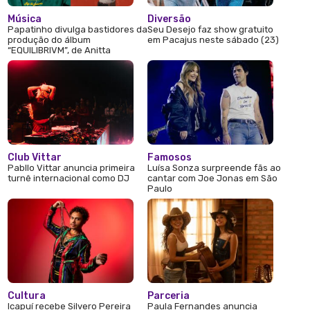
Música
Diversão
Papatinho divulga bastidores da
Seu Desejo faz show gratuito
produção do álbum
em Pacajus neste sábado (23)
“EQUILIBRIVM”, de Anitta
Club Vittar
Famosos
Pabllo Vittar anuncia primeira
Luísa Sonza surpreende fãs ao
turnê internacional como DJ
cantar com Joe Jonas em São
Paulo
Cultura
Parceria
Icapuí recebe Silvero Pereira
Paula Fernandes anuncia