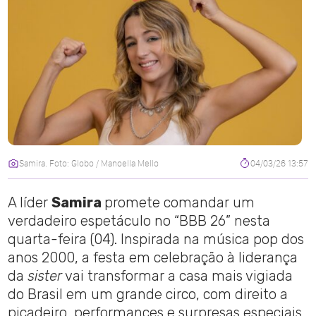
Samira. Foto: Globo / Manoella Mello
04/03/26 13:57
A líder
Samira
promete comandar um
verdadeiro espetáculo no “BBB 26” nesta
quarta-feira (04). Inspirada na música pop dos
anos 2000, a festa em celebração à liderança
da
sister
vai transformar a casa mais vigiada
do Brasil em um grande circo, com direito a
picadeiro, performances e surpresas especiais.