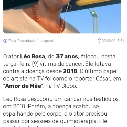
(Foto: Reprodução/Instagram)
09/03/21 15:51
O ator
Léo Rosa
, de
37 anos
, faleceu nesta
terça-feira (9) vítima de câncer. Ele lutava
contra a doença desde
2018
. O último papel
do artista na TV foi como o repórter César, em
“
Amor de Mãe
“, na TV Globo.
Léo Rosa descobriu um câncer nos testículos,
em 2018. Porém, a doença acabou se
espalhando pelo corpo, e o ator precisou
passar por sessões de quimioterapia. Ele