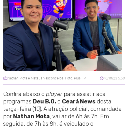
Nathan Mota e Mateus Vasconcelos. Foto: Plus FM
10/10/23 5:50
Confira abaixo o
player
para assistir aos
programas
Deu B.O.
e
Ceará News
desta
terça-feira (10). A atração policial, comandada
por
Nathan Mota
, vai ar de 6h às 7h. Em
seguida, de 7h às 8h, é veiculado o