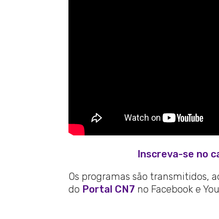
Inscreva-se no c
Os programas são transmitidos, ao 
do
Portal CN7
no Facebook e You