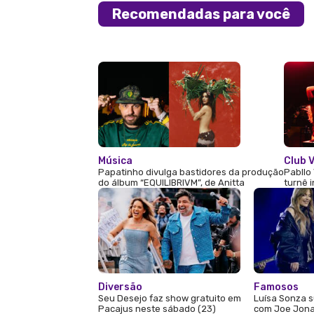
Recomendadas para você
Música
Club V
Papatinho divulga bastidores da produção
Pabllo 
do álbum “EQUILIBRIVM”, de Anitta
turnê 
Diversão
Famosos
Seu Desejo faz show gratuito em
Luísa Sonza s
Pacajus neste sábado (23)
com Joe Jona