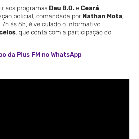
tir aos programas
Deu B.O.
e
Ceará
tração policial, comandada por
Nathan Mota
,
 7h às 8h, é veiculado o informativo
celos
, que conta com a participação do
upo da Plus FM no WhatsApp