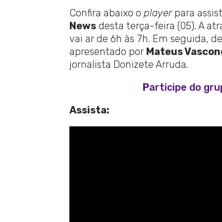
Confira abaixo o
player
para assis
News
desta terça-feira (05). A a
vai ar de 6h às 7h. Em seguida, de
apresentado por
Mateus Vascon
jornalista Donizete Arruda.
P
articipe do gr
Assista: