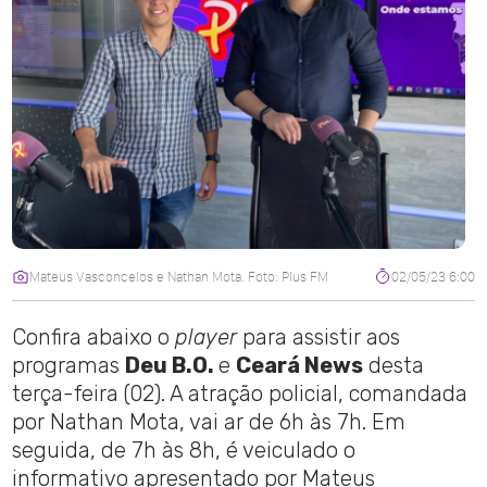
Mateus Vasconcelos e Nathan Mota. Foto: Plus FM
02/05/23 6:00
Confira abaixo o
player
para assistir aos
programas
Deu B.O.
e
Ceará News
desta
terça-feira (02). A atração policial, comandada
por Nathan Mota, vai ar de 6h às 7h. Em
seguida, de 7h às 8h, é veiculado o
informativo apresentado por Mateus