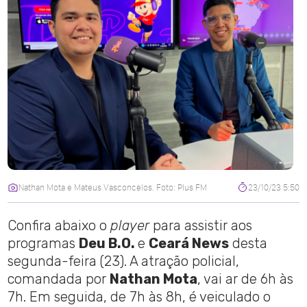
Nathan Mota e Mateus Vasconcelos. Foto: Plus FM
23/10/23 5:50
Confira abaixo o
player
para assistir aos
programas
Deu B.O.
e
Ceará News
desta
segunda-feira (23). A atração policial,
comandada por
Nathan Mota
, vai ar de 6h às
7h. Em seguida, de 7h às 8h, é veiculado o