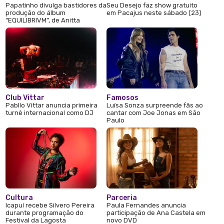
Papatinho divulga bastidores da
Seu Desejo faz show gratuito
produção do álbum
em Pacajus neste sábado (23)
“EQUILIBRIVM”, de Anitta
Club Vittar
Famosos
Pabllo Vittar anuncia primeira
Luísa Sonza surpreende fãs ao
turnê internacional como DJ
cantar com Joe Jonas em São
Paulo
Cultura
Parceria
Icapuí recebe Silvero Pereira
Paula Fernandes anuncia
durante programação do
participação de Ana Castela em
Festival da Lagosta
novo DVD