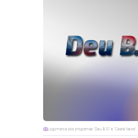
Logomarca dos programas "Deu B.O." e "Ceará News". 