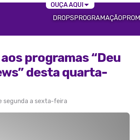
OUÇA AQUI
DROPS
PROGRAMAÇÃO
PROM
a aos programas “Deu
ews” desta quarta-
de segunda a sexta-feira