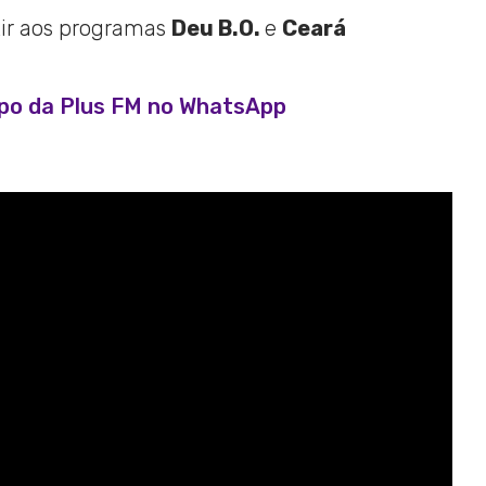
tir aos programas
Deu B.O.
e
Ceará
upo da Plus FM no WhatsApp