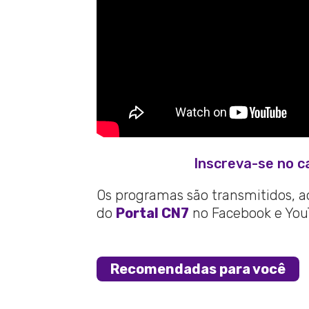
Inscreva-se no c
Os programas são transmitidos, ao 
do
Portal CN7
no Facebook e You
Recomendadas para você