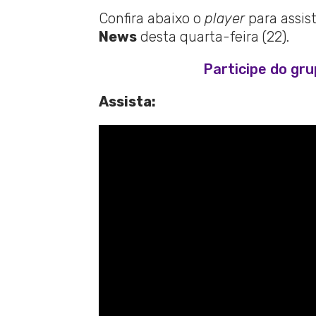
Confira abaixo o
player
para assis
News
desta quarta-feira (22).
Participe do gr
Assista: