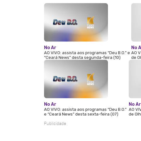
No Ar
No 
AO VIVO: assista aos programas “Deu B.O.” e
AO V
“Ceará News” desta segunda-feira (10)
de O
No Ar
No Ar
AO VIVO: assista aos programas “Deu B.O.”
AO VIV
e “Ceará News” desta sexta-feira (07)
de Olh
Publicidade