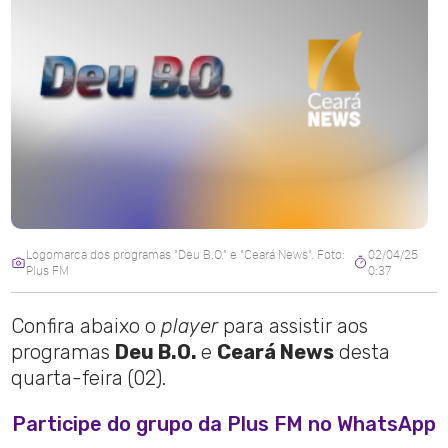
Logomarca dos programas "Deu B.O." e "Ceará News". Foto:
02/04/25
Plus FM
0:37
Confira abaixo o
player
para assistir aos
programas
Deu B.O.
e
Ceará News
desta
quarta-feira (02).
Participe do grupo da Plus FM no WhatsApp