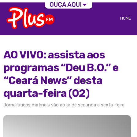
OUÇA AQUI
HOME
AO VIVO: assista aos
programas “Deu B.O.” e
“Ceará News” desta
quarta-feira (02)
Jornalísticos matinais vão ao ar de segunda a sexta-feira