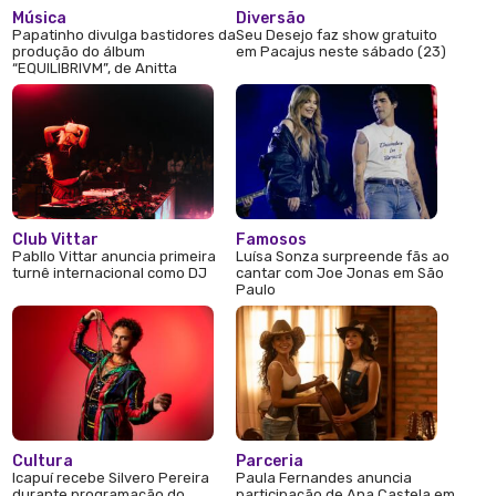
Música
Diversão
Papatinho divulga bastidores da
Seu Desejo faz show gratuito
produção do álbum
em Pacajus neste sábado (23)
“EQUILIBRIVM”, de Anitta
Club Vittar
Famosos
Pabllo Vittar anuncia primeira
Luísa Sonza surpreende fãs ao
turnê internacional como DJ
cantar com Joe Jonas em São
Paulo
Cultura
Parceria
Icapuí recebe Silvero Pereira
Paula Fernandes anuncia
durante programação do
participação de Ana Castela em