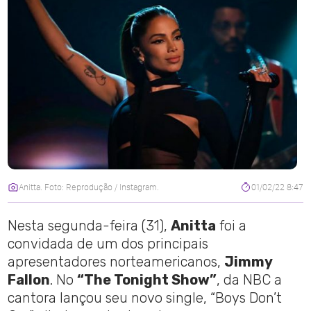
Anitta. Foto: Reprodução / Instagram.
01/02/22 8:47
Nesta segunda-feira (31),
Anitta
foi a
convidada de um dos principais
apresentadores norteamericanos,
Jimmy
Fallon
. No
“The Tonight Show”
, da NBC a
cantora lançou seu novo single, “Boys Don’t