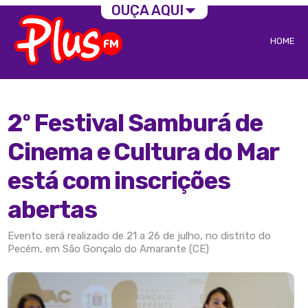
OUÇA AQUI
HOME
2º Festival Samburá de
Cinema e Cultura do Mar
está com inscrições
abertas
Evento será realizado de 21 a 26 de julho, no distrito do
Pecém, em São Gonçalo do Amarante (CE)