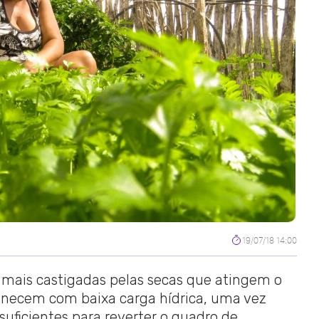
19/07/18 14:00
 mais castigadas pelas secas que atingem o
anecem com baixa carga hídrica, uma vez
uficientes para reverter o quadro de