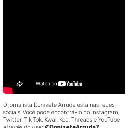
O jornalista Donizete Arruda está nas redes
sociais. Você pode encontrá-lo no Instagram,
Twitter, Tik Tok, Kwai, Koo, Threads e YouTube
através do
user
@DonizeteArruda7
.