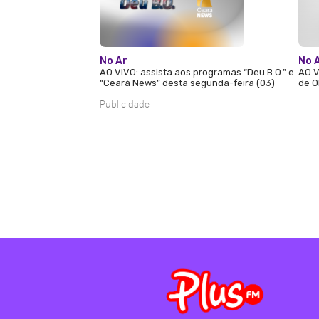
No Ar
No 
AO VIVO: assista aos programas “Deu B.O.” e
AO V
“Ceará News” desta segunda-feira (03)
de O
Publicidade