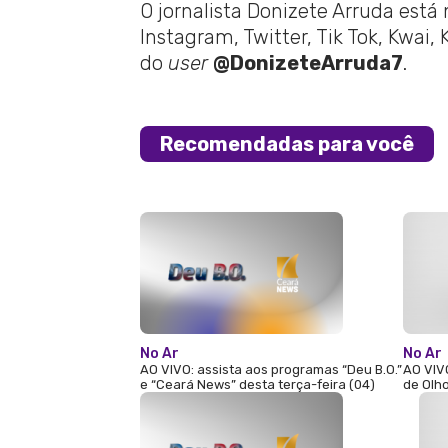
O jornalista Donizete Arruda está
Instagram, Twitter, Tik Tok, Kwai,
do
user
@DonizeteArruda7
.
Recomendadas para você
No Ar
No Ar
AO VIVO: assista aos programas “Deu B.O.”
AO VIV
e “Ceará News” desta terça-feira (04)
de Olho