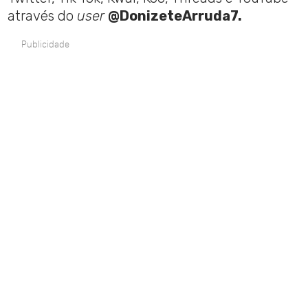
através do
user
@DonizeteArruda7.
Publicidade