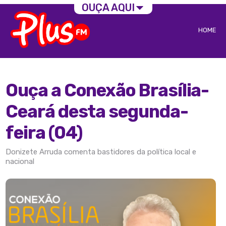
OUÇA AQUI
HOME
Ouça a Conexão Brasília-
Ceará desta segunda-
feira (04)
Donizete Arruda comenta bastidores da política local e
nacional