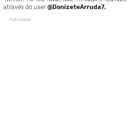
através do
user
@DonizeteArruda7.
Publicidade