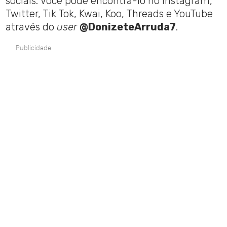
sociais. Você pode encontrá-lo no Instagram,
Twitter, Tik Tok, Kwai, Koo, Threads e YouTube
através do
user
@DonizeteArruda7
.
Publicidade