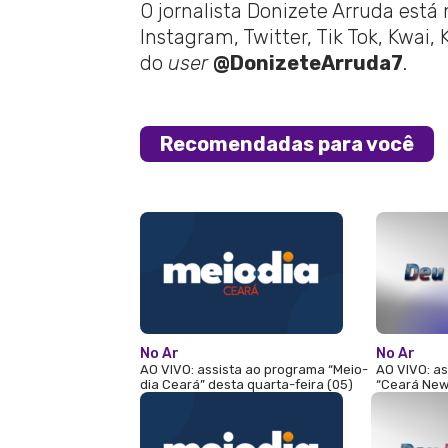
O jornalista Donizete Arruda está
Instagram, Twitter, Tik Tok, Kwai,
do
user
@DonizeteArruda7
.
Recomendadas para você
No Ar
No Ar
AO VIVO: assista ao programa “Meio-
AO VIVO: as
dia Ceará” desta quarta-feira (05)
“Ceará News