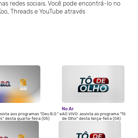
 nas redes sociais. Você pode encontrá-lo no
 Koo, Threads e YouTube através
No Ar
sista aos programas “Deu B.O.” e
AO VIVO: assista ao programa “Tô
” desta quarta-feira (05)
de Olho” desta terça-feira (04)