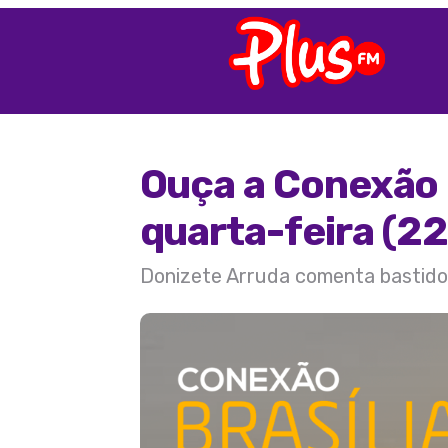
Ouça a Conexão 
quarta-feira (22
Donizete Arruda comenta bastidore