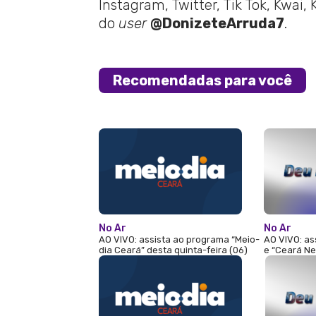
Instagram, Twitter, Tik Tok, Kwai,
do
user
@DonizeteArruda7
.
Recomendadas para você
No Ar
No Ar
AO VIVO: assista ao programa “Meio-
AO VIVO: as
dia Ceará” desta quinta-feira (06)
e “Ceará Ne