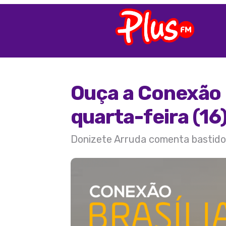
Ouça a Conexão 
quarta-feira (16
Donizete Arruda comenta bastidore