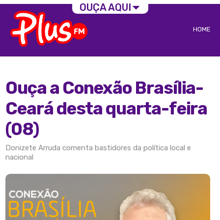
OUÇA AQUI
HOME
Ouça a Conexão Brasília-
Ceará desta quarta-feira
(08)
Donizete Arruda comenta bastidores da política local e
nacional