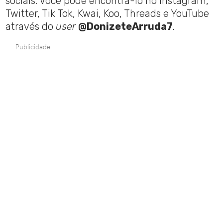
sociais. Você pode encontrá-lo no Instagram,
Twitter, Tik Tok, Kwai, Koo, Threads e YouTube
através do
user
@DonizeteArruda7
.
Publicidade