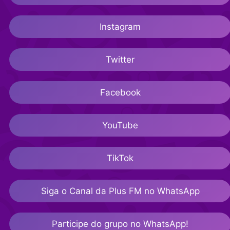
Instagram
Twitter
Facebook
YouTube
TikTok
Siga o Canal da Plus FM no WhatsApp
Participe do grupo no WhatsApp!