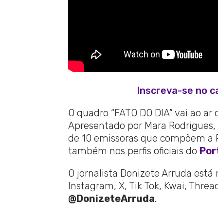
Inscreva-se no c
O quadro “FATO DO DIA” vai ao ar 
Apresentado por Mara Rodrigues, 
de 10 emissoras que compõem a Re
também nos perfis oficiais do
Por
O jornalista Donizete Arruda está
Instagram, X, Tik Tok, Kwai, Thre
@DonizeteArruda
.