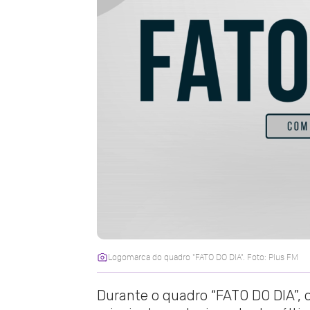
Logomarca do quadro "FATO DO DIA". Foto: Plus FM
Durante o quadro “FATO DO DIA”, o