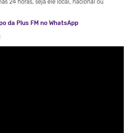
s 24 horas, seja ele local, nacional ou
upo da Plus FM no WhatsApp
: