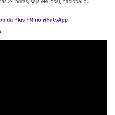
s 24 horas, seja ele local, nacional ou
upo da Plus FM no WhatsApp
: