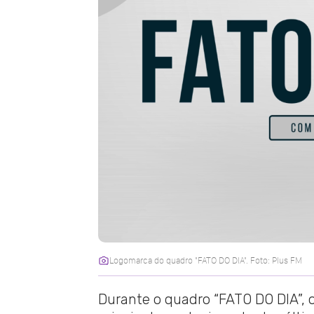
Logomarca do quadro "FATO DO DIA". Foto: Plus FM
Durante o quadro “FATO DO DIA”, o