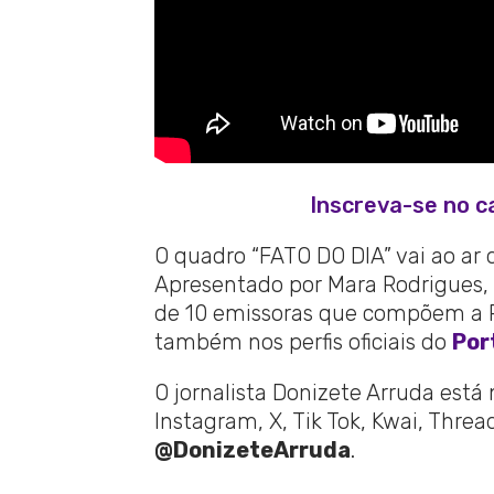
Inscreva-se no c
O quadro “FATO DO DIA” vai ao ar 
Apresentado por Mara Rodrigues, 
de 10 emissoras que compõem a Re
também nos perfis oficiais do
Por
O jornalista Donizete Arruda está
Instagram, X, Tik Tok, Kwai, Thre
@DonizeteArruda
.