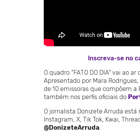
Inscreva-se no c
O quadro “FATO DO DIA” vai ao ar 
Apresentado por Mara Rodrigues, 
de 10 emissoras que compõem a Re
também nos perfis oficiais do
Por
O jornalista Donizete Arruda está
Instagram, X, Tik Tok, Kwai, Thre
@DonizeteArruda
.