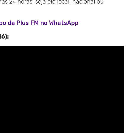
s 24 horas, seja ele local, nacional ou
upo da Plus FM no WhatsApp
6):