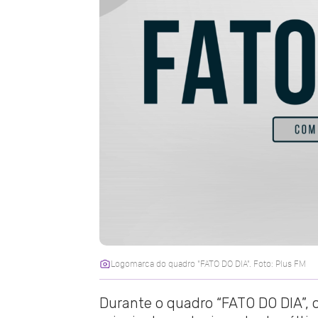
Logomarca do quadro "FATO DO DIA". Foto: Plus FM
Durante o quadro “FATO DO DIA”, o